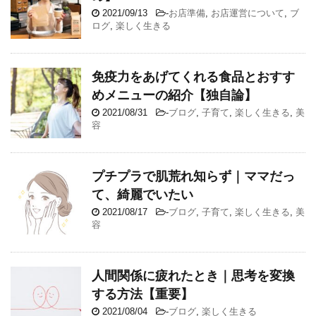
2021/09/13
-
お店準備
,
お店運営について
,
ブ
ログ
,
楽しく生きる
免疫力をあげてくれる食品とおすす
めメニューの紹介【独自論】
2021/08/31
-
ブログ
,
子育て
,
楽しく生きる
,
美
容
プチプラで肌荒れ知らず｜ママだっ
て、綺麗でいたい
2021/08/17
-
ブログ
,
子育て
,
楽しく生きる
,
美
容
人間関係に疲れたとき｜思考を変換
する方法【重要】
2021/08/04
-
ブログ
,
楽しく生きる