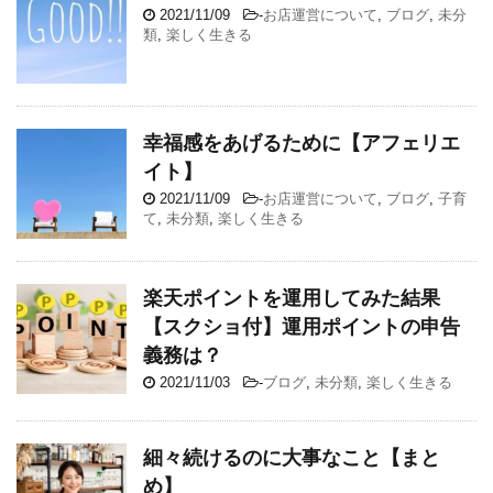
2021/11/09
-
お店運営について
,
ブログ
,
未分
類
,
楽しく生きる
幸福感をあげるために【アフェリエ
イト】
2021/11/09
-
お店運営について
,
ブログ
,
子育
て
,
未分類
,
楽しく生きる
楽天ポイントを運用してみた結果
【スクショ付】運用ポイントの申告
義務は？
2021/11/03
-
ブログ
,
未分類
,
楽しく生きる
細々続けるのに大事なこと【まと
め】