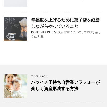
幸福度を上げるために菓子店を経営
しながらやっていること
2019/08/19
-
お店運営について
,
ブログ
,
楽し
く生きる
2023/06/28
バツイチ子持ち自営業アラフォーが
楽しく資産形成する方法