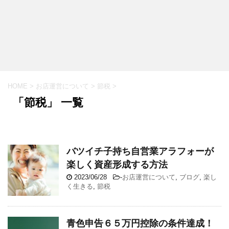
HOME
>
お店運営について
>
節税
>
「節税」 一覧
バツイチ子持ち自営業アラフォーが
楽しく資産形成する方法
2023/06/28
-
お店運営について
,
ブログ
,
楽し
く生きる
,
節税
青色申告６５万円控除の条件達成！