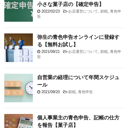
小さな菓子店の【確定申告】
2022/02/23
-
お店運営について
,
節税
,
青色申
告
弥生の青色申告オンラインに登録す
る【無料お試し】
2021/09/21
-
お店運営について
,
節税
,
青色申
告
自営業の経理について年間スケジュ
ール
2021/09/20
-
節税
,
青色申告
個人事業主の青色申告、記帳の仕方
を報告【菓子店】