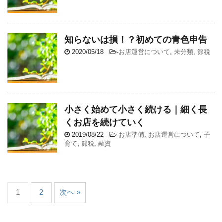
知らないは損！？初めての青色申告
2020/05/18
-
お店運営について
,
未分類
,
節税
小さく始めて小さく続ける｜細く長
くお店を続けていく
2019/08/22
-
お店準備
,
お店運営について
,
子
育て
,
節税
,
融資
1
2
次へ »