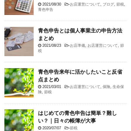
2021/08/30
-
お店運営について
,
ブログ
,
節税
,
青色申告
青色申告とは個人事業主の申告方法
まとめ
2021/08/23
-
お店準備
,
お店運営について
,
節
税
青色申告来年に活かしたいこと反省
点まとめ
2021/03/01
-
お店運営について
,
保険
,
生命保
険
,
節税
はじめての青色申告は簡単？難し
い？｜日々の帳簿が大事
2020/07/07
-
節税