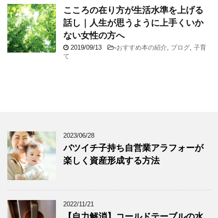
こころの在り方が生活水準を上げる
話し｜人生が思うように上手くいか
ない女性の方へ
2019/09/13
-
おすすめ本の紹介
,
ブログ
,
子育
て
2023/06/28
バツイチ子持ち自営業アラフォーが
楽しく資産形成する方法
2022/11/21
【自力解消】コールドテーブルの水