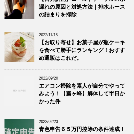
漏れの原因と対処方法｜排水ホース
の詰まりを掃除
2022/11/15
【お取り寄せ】お菓子屋が瓶ケーキ
を食べて勝手にランキング！おすす
め通販はこれだ。
2022/09/20
エアコン掃除を素人が自分でやって
みよう！【霧ヶ峰】解体して半日か
かった件
2022/02/23
青色申告６５万円控除の条件達成！