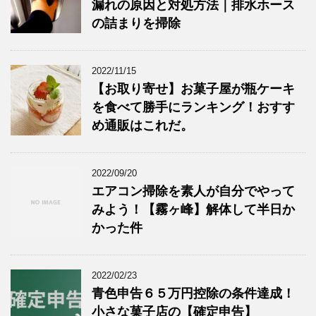
漏れの原因と対処方法｜排水ホース
の詰まりを掃除
2022/11/15
【お取り寄せ】お菓子屋が瓶ケーキ
を食べて勝手にランキング！おすす
め通販はこれだ。
2022/09/20
エアコン掃除を素人が自分でやって
みよう！【霧ヶ峰】解体して半日か
かった件
2022/02/23
青色申告６５万円控除の条件達成！
小さな菓子店の【確定申告】