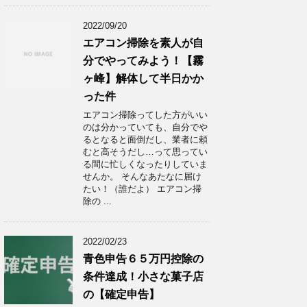
2022/09/20
エアコン掃除を素人が自
分でやってみよう！【霧
ヶ峰】解体して半日かか
った件
エアコン掃除ってした方がいい
のは分かっていても、自分でや
るとなると面倒だし、業者に頼
むと高そうだし…って思ってい
る間に忙しくなったりしていま
せんか。 そんなあたなに届け
たい！（誰だよ） エアコン掃
除の ...
2022/02/23
青色申告６５万円控除の
条件達成！小さな菓子店
の【確定申告】