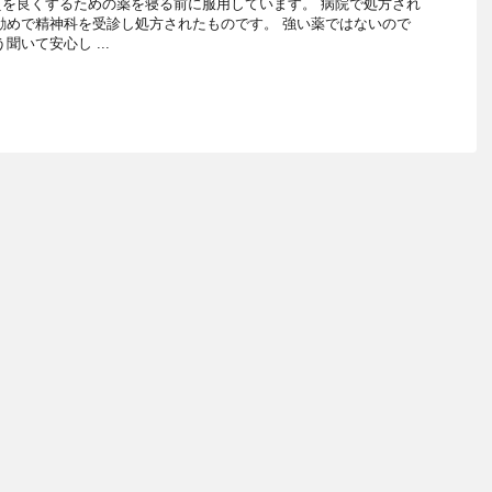
を良くするための薬を寝る前に服用しています。 病院で処方され
勧めで精神科を受診し処方されたものです。 強い薬ではないので
聞いて安心し ...