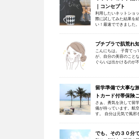
｜コンセプト
利用したいネットショ
際に試してみた結果を紹
い！最速でできました。 
プチプラで肌荒れ
こんにちは。 子育てっ
が、自分の美容のことな
ぐらいは出かけるのが不安
留学準備で大事な
トカード付帯保険
さぁ、勇気を決して留学
備が待っています。航
す。 自分は元気で風邪を
でも、その３０分