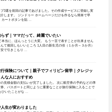
ップ3選を前回の記事であげました。その作成サービスに登録し実
介します。 ジンドゥー ホームページだけを作るなら簡単で早
カートボタンを貼 ...
知らず｜ママだって、綺麗でいたい
て本当に、ほんっとうに大変。 もう一言で表すことが出来ません
んて後回しもいいところ 1人目の新生児の頃（１か月～３か月）
で引きこもり ...
旅行保険について｜親子でフィリピン留学｜クレジッ
こんな人におすすめ
の見積金額の支払いが完了しました。 次に航空券の予約などの準
空券、パスポートと同じように重要なことが旅行保険に入ることで
ひいたことがな ...
で人生が変わりました