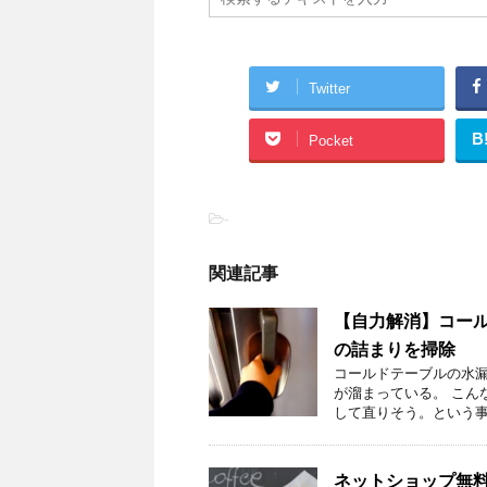
Twitter
B
Pocket
-
関連記事
【自力解消】コー
の詰まりを掃除
コールドテーブルの水漏
が溜まっている。 こん
して直りそう。という事で
ネットショップ無