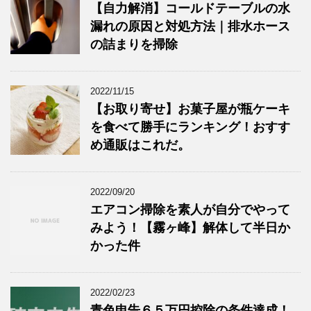
【自力解消】コールドテーブルの水
漏れの原因と対処方法｜排水ホース
の詰まりを掃除
2022/11/15
【お取り寄せ】お菓子屋が瓶ケーキ
を食べて勝手にランキング！おすす
め通販はこれだ。
2022/09/20
エアコン掃除を素人が自分でやって
みよう！【霧ヶ峰】解体して半日か
かった件
2022/02/23
青色申告６５万円控除の条件達成！