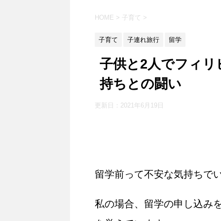
HOME
>
子育て
>
子育て
子連れ旅行
留学
子供と2人でフィリ
持ちとの闘い
更新日：
2021年6月19日
留学前って不安な気持ちで
私の場合、留学の申し込み