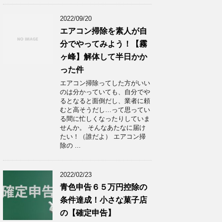
2022/09/20
エアコン掃除を素人が自
分でやってみよう！【霧
ヶ峰】解体して半日かか
った件
エアコン掃除ってした方がいい
のは分かっていても、自分でや
るとなると面倒だし、業者に頼
むと高そうだし…って思ってい
る間に忙しくなったりしていま
せんか。 そんなあたなに届け
たい！（誰だよ） エアコン掃
除の ...
2022/02/23
青色申告６５万円控除の
条件達成！小さな菓子店
の【確定申告】