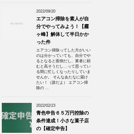
2022/09/20
エアコン掃除を素人が自
分でやってみよう！【霧
ヶ峰】解体して半日かか
った件
エアコン掃除ってした方がいい
のは分かっていても、自分でや
るとなると面倒だし、業者に頼
むと高そうだし…って思ってい
る間に忙しくなったりしていま
せんか。 そんなあたなに届け
たい！（誰だよ） エアコン掃
除の ...
2022/02/23
青色申告６５万円控除の
条件達成！小さな菓子店
の【確定申告】