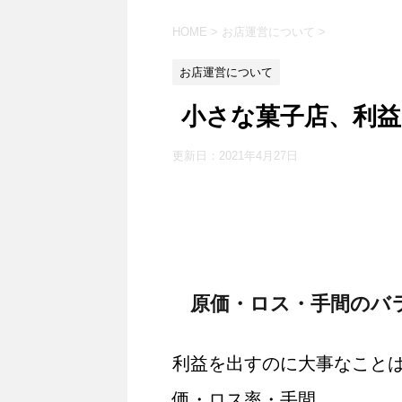
HOME
>
お店運営について
>
お店運営について
小さな菓子店、利
更新日：
2021年4月27日
原価・ロス・手間のバ
利益を出すのに大事なこと
価・ロス率・手間。