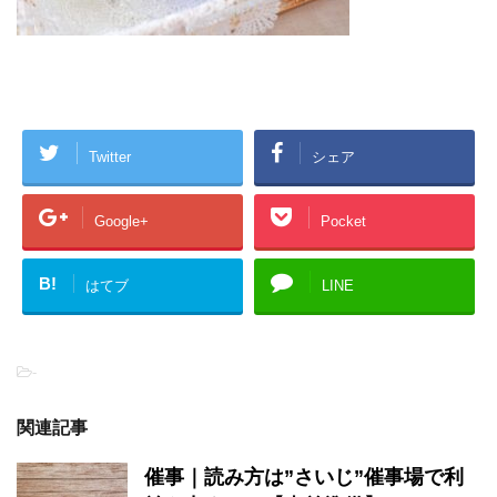
Twitter
シェア
Google+
Pocket
B!
はてブ
LINE
-
関連記事
催事｜読み方は”さいじ”催事場で利