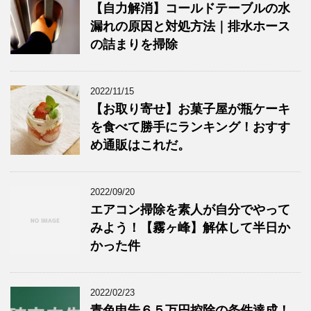
【自力解消】コールドテーブルの水
漏れの原因と対処方法｜排水ホース
の詰まりを掃除
2022/11/15
【お取り寄せ】お菓子屋が瓶ケーキ
を食べて勝手にランキング！おすす
め通販はこれだ。
2022/09/20
エアコン掃除を素人が自分でやって
みよう！【霧ヶ峰】解体して半日か
かった件
2022/02/23
青色申告６５万円控除の条件達成！