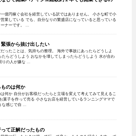
一億円稼ぐ会社を経営している訳ではありません。 小さな町で小
営業している でも、自分なりの繁盛店になっていると思っている
ナーです。 ...
・緊張から抜け出したい
だったことは、気持ちの整理。 海外で事故にあったらどうしよ
ったらどうしよう おなかを壊してしまったらどうしよう 水が合わ
りの人が嫌な ...
るものは何か
は何か 自分がお客様だったらと立場を変えて考えてみて見えるこ
でお菓子を作って売る 小さなお店を経営しているランニングママで
な感じで自 ...
行って正解だったもの