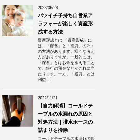
2023/06/28
バツイチ子持ち自営業ア
ラフォーが楽しく資産形
成する方法
資産形成とは 「資産形成」に
は、「貯蓄」と「投資」の2つ
の方法があります。様々な考え
方がありますが、一般的には、
「貯蓄」とはお金を蓄えること
で、銀行の預金などがこれに当
たります。一方、「投資」とは
利益 ...
2022/11/21
【自力解消】コールドテ
ーブルの水漏れの原因と
対処方法｜排水ホースの
詰まりを掃除
コールドテーブルの水漏れの原