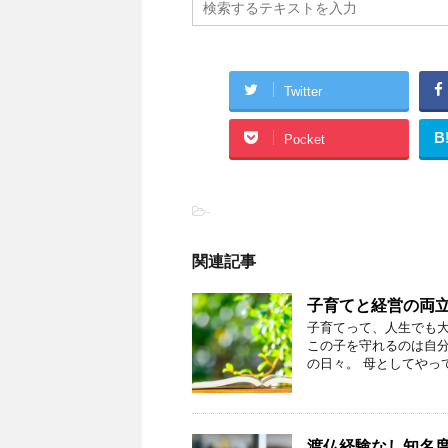
Twitter
B
Pocket
-
関連記事
子育てと経営の両
子育てって、人生でも大
この子を守れるのは自分
の日々。 母としてやって
渡仏経験なし知名