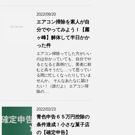
2022/09/20
エアコン掃除を素人が自
分でやってみよう！【霧
ヶ峰】解体して半日かか
った件
エアコン掃除ってした方がいい
のは分かっていても、自分でや
るとなると面倒だし、業者に頼
むと高そうだし…って思ってい
る間に忙しくなったりしていま
せんか。 そんなあたなに届け
たい！（誰だよ） エアコン掃
除の ...
2022/02/23
青色申告６５万円控除の
条件達成！小さな菓子店
の【確定申告】