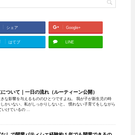
シェア
Google+
!
はてブ
LINE
立について｜一日の流れ（ルーティーン公開）
きな影響を与えるもののひとつですよね。 我が子が新生児の時
しかいない、私がしっかりしないと。 慣れない子育てをしながら
いけているの ...
度なしで開業パティシエ経験約１年でも開業できるの