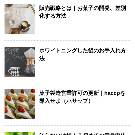
販売戦略とは｜お菓子の開発、差別
化する方法
ホワイトニングした後のお手入れ方
法
菓子製造営業許可の更新｜haccpを
導入せよ（ハサップ）