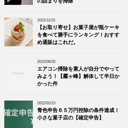
の詰まりを掃除
2022/11/15
【お取り寄せ】お菓子屋が瓶ケーキ
を食べて勝手にランキング！おすす
め通販はこれだ。
2022/09/20
エアコン掃除を素人が自分でやって
みよう！【霧ヶ峰】解体して半日か
かった件
2022/02/23
青色申告６５万円控除の条件達成！
小さな菓子店の【確定申告】