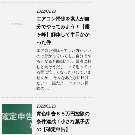
2022/09/20
エアコン掃除を素人が自
分でやってみよう！【霧
ヶ峰】解体して半日かか
った件
エアコン掃除ってした方がいい
のは分かっていても、自分でや
るとなると面倒だし、業者に頼
むと高そうだし…って思ってい
る間に忙しくなったりしていま
せんか。 そんなあたなに届け
たい！（誰だよ） エアコン掃
除の ...
2022/02/23
青色申告６５万円控除の
条件達成！小さな菓子店
の【確定申告】